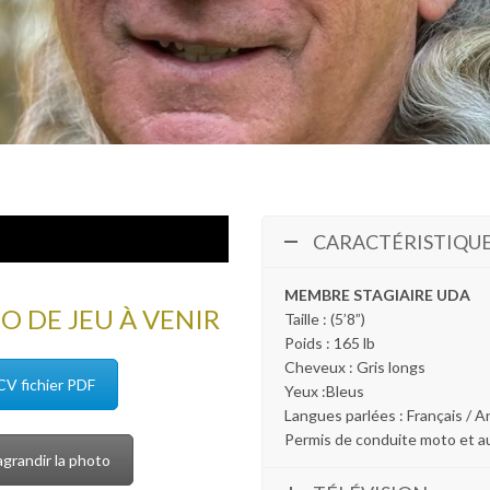
CARACTÉRISTIQU
MEMBRE STAGIAIRE UDA
 DE JEU À VENIR
Taille : (5’8”)
Poids : 165
lb
Cheveux : Gris longs
CV fichier PDF
Yeux :Bleus
Langues parlées : Français / A
Permis de conduite moto et a
agrandir la photo