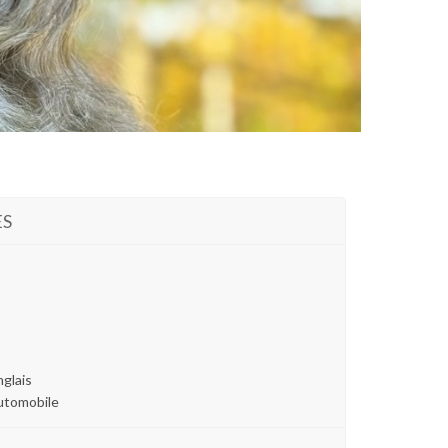
ES
nglais
utomobile